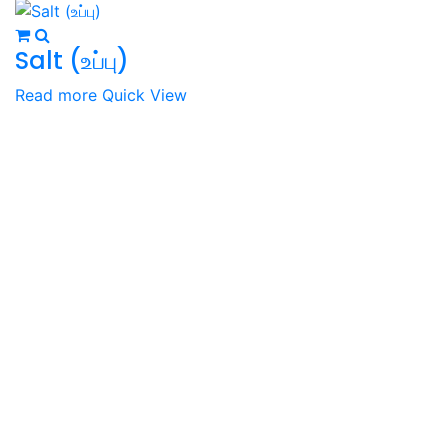
Salt (உப்பு)
Read more
Quick View
Wholesale Distributors and Resellers of Karuppati,
Spices,Traditional Snacks & Medicinal Herbs